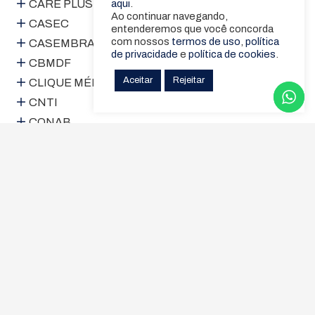
CARE PLUS
aqui
.
Ao continuar navegando,
CASEC
entenderemos que você concorda
com nossos
termos de uso
,
política
CASEMBRAPA
de privacidade
e
política de cookies
.
CBMDF
Aceitar
Rejeitar
CLIQUE MÉDICOS
CNTI
CONAB
EMBRATEL
EVIDA
FAPES
FASCAL
FUSEX
GAMA Saúde
GDF Saúde
GEAP
GRAVIA