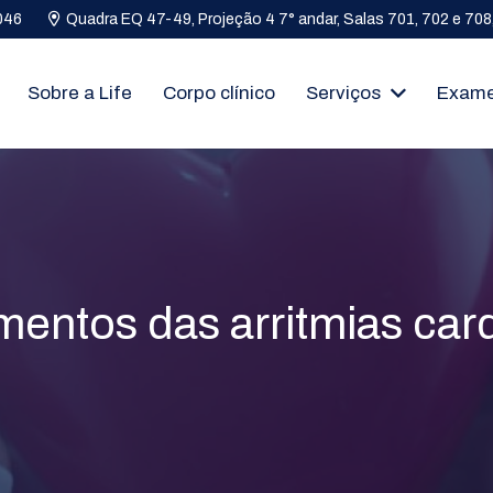
046
Quadra EQ 47-49, Projeção 4 7° andar, Salas 701, 702 e 708, 
Sobre a Life
Corpo clínico
Serviços
Exam
mentos das arritmias car