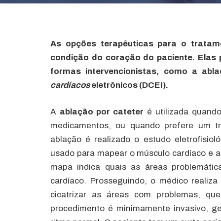
As opções terapêuticas para o tratam
condição do coração do paciente. Elas 
formas intervencionistas, como a abl
cardíacos
e
letrônicos (
DCEI
).
A
a
blação por cateter
é utilizada quand
medicamentos, ou quando prefere um tra
ablação é realizado o estudo eletrofisiol
usado para mapear o músculo cardíaco e as 
mapa indica quais as áreas problemática
cardíaco. Prosseguindo, o médico realiza
cicatrizar as áreas com problemas, que
procedimento é minimamente invasivo, ge