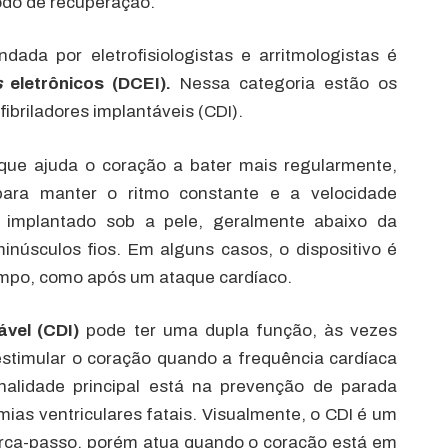
odo de recuperação.
dada por eletrofisiologistas e arritmologistas é
s
e
letrônicos (
DCEI
).
Nessa categoria estão os
ibriladores implantáveis (CDI).
ue ajuda o coração a bater mais regularmente,
para manter o ritmo constante e a velocidade
implantado sob a pele, geralmente abaixo da
minúsculos fios. Em alguns casos, o dispositivo é
empo, como após um ataque cardíaco.
ável (CDI)
pode ter uma dupla função, às vezes
timular o coração quando a frequência cardíaca
onalidade principal está na prevenção de parada
tmias ventriculares fatais. Visualmente, o CDI é um
arca-passo, porém atua quando o coração está em