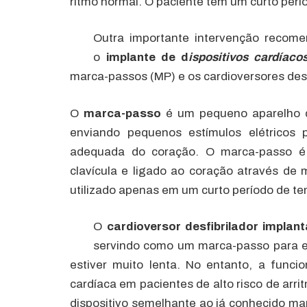
ritmo normal. O paciente tem um curto perí
Outra importante intervenção recomen
o
implante de d
ispositivos cardíaco
marca-passos (MP) e os cardioversores desf
O
marca-passo
é um pequeno aparelho q
enviando pequenos estímulos elétricos 
adequada do coração. O marca-passo é 
clavícula e ligado ao coração através de 
utilizado apenas em um curto período de t
O
cardioversor desfibrilador implant
servindo como um marca-passo para es
estiver muito lenta. No entanto, a funci
cardíaca em pacientes de alto risco de arri
dispositivo semelhante ao já conhecido m