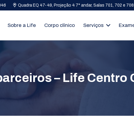
046
Quadra EQ 47-49, Projeção 4 7° andar, Salas 701, 702 e 708, 
Sobre a Life
Corpo clínico
Serviços
Exam
arceiros – Life Centro 