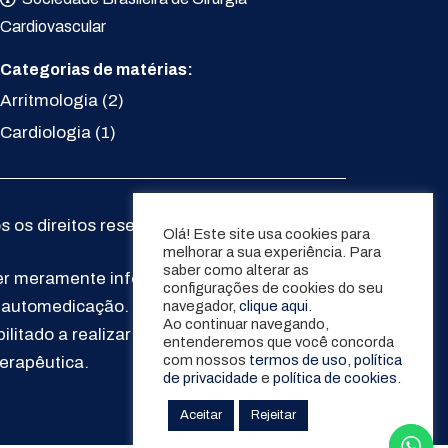
Cardiovascular
Categorias de matérias:
Arritmologia
(2)
Cardiologia
(1)
s os direitos reservados.
Olá! Este site usa cookies para
melhorar a sua experiência. Para
saber como alterar as
er meramente informativo e educacional e
configurações de cookies do seu
u automedicação. Em caso de dúvidas,
navegador,
clique aqui
.
Ao continuar navegando,
litado a realizar a formulação do
entenderemos que você concorda
com nossos
termos de uso
,
política
terapêutica.
de privacidade
e
política de cookies
.
Aceitar
Rejeitar